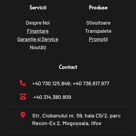
Servicii
Produse
Despre Noi
Stivuitoare
Finanțare
Transpalete
Garanție și Service
Promoții
Noutăți
Contact
+40 730.125.846
; +40 736.617.977
+40 314.380.809
Str. Ciobanului nr. 59, hala C5/2, parc 
Recon-Ex 2, Mogoșoaia, Ilfov