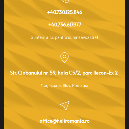
+40.730.125.846
+40.736.617.977
Suntem aici, pentru dumneavoastră!
Str. Ciobanului nr. 59, hala C5/2, parc Recon-Ex 2 
Mogoșoaia, Ilfov, România
office@heliromania.ro