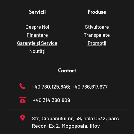
Servicii
Produse
Despre Noi
Stivuitoare
Finanțare
Transpalete
Garanție și Service
Promoții
Noutăți
Contact
+40 730.125.846
; +40 736.617.977
+40 314.380.809
Str. Ciobanului nr. 59, hala C5/2, parc 
Recon-Ex 2, Mogoșoaia, Ilfov