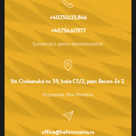
+40.730.125.846
+40.736.617.977
Suntem aici, pentru dumneavoastră!
Str. Ciobanului nr. 59, hala C5/2, parc Recon-Ex 2 
Mogoșoaia, Ilfov, România
office@heliromania.ro