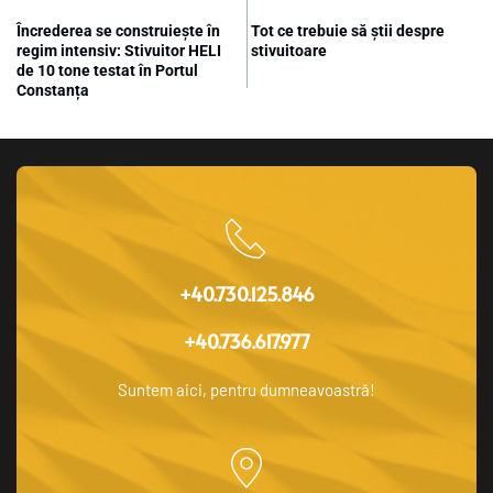
Încrederea se construiește în
Tot ce trebuie să știi despre
regim intensiv: Stivuitor HELI
stivuitoare
de 10 tone testat în Portul
Constanța
+40.730.125.846
+40.736.617.977
Suntem aici, pentru dumneavoastră!