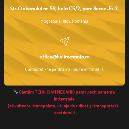
Str. Ciobanului nr. 59, hala C5/2, parc Recon-Ex 2 
Mogoșoaia, Ilfov, România
office@heliromania.ro
Contactați-ne pentru mai multe informatii! 
 Căutăm TEHNICIAN MECANIC pentru echipamente 
industriale 
(stivuitoare, transpalete, utilaje de ridicat și transportat) - 
vezi detalii