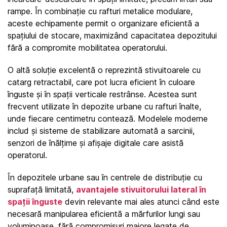
rampe. În combinație cu rafturi metalice modulare, 
aceste echipamente permit o organizare eficientă a 
spațiului de stocare, maximizând capacitatea depozitului 
fără a compromite mobilitatea operatorului.
O altă soluție excelentă o reprezintă stivuitoarele cu 
catarg retractabil, care pot lucra eficient în culoare 
înguste și în spații verticale restrânse. Acestea sunt 
frecvent utilizate în depozite urbane cu rafturi înalte, 
unde fiecare centimetru contează. Modelele moderne 
includ și sisteme de stabilizare automată a sarcinii, 
senzori de înălțime și afișaje digitale care asistă 
operatorul.
În depozitele urbane sau în centrele de distribuție cu 
suprafață limitată, 
a
vantajele stivuitorului lateral în 
spații înguste
 devin relevante mai ales atunci când este 
necesară manipularea eficientă a mărfurilor lungi sau 
voluminoase, fără compromisuri majore legate de 