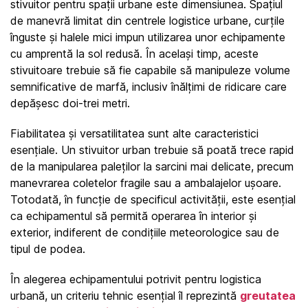
stivuitor pentru spații urbane este dimensiunea. Spațiul 
de manevră limitat din centrele logistice urbane, curțile 
înguste și halele mici impun utilizarea unor echipamente 
cu amprentă la sol redusă. În același timp, aceste 
stivuitoare trebuie să fie capabile să manipuleze volume 
semnificative de marfă, inclusiv înălțimi de ridicare care 
depășesc doi-trei metri.
Fiabilitatea și versatilitatea sunt alte caracteristici 
esențiale. Un stivuitor urban trebuie să poată trece rapid 
de la manipularea paleților la sarcini mai delicate, precum 
manevrarea coletelor fragile sau a ambalajelor ușoare. 
Totodată, în funcție de specificul activității, este esențial 
ca echipamentul să permită operarea în interior și 
exterior, indiferent de condițiile meteorologice sau de 
tipul de podea.
În alegerea echipamentului potrivit pentru logistica 
urbană, un criteriu tehnic esențial îl reprezintă 
greutatea 