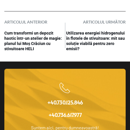
ARTICOLUL ANTERIOR
ARTICOLUL URMĂTOR
Cum transformi un depozit
Utilizarea energiei hidrogenului
haotic într-un atelier de magie:
în flotele de stivuitoare: mit sau
planul lui Moș Crăciun cu
soluție viabilă pentru zero
stivuitoare HELI
emisii?
+40.730.125.846
+40.736.617.977
Suntem aici, pentru dumneavoastră!