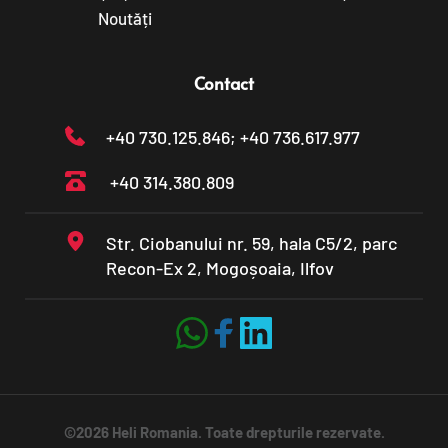
Noutăți
Contact
+40 730.125.846
; +40 736.617.977
+40 314.380.809
Str. Ciobanului nr. 59, hala C5/2, parc 
Recon-Ex 2, Mogoșoaia, Ilfov
©2026 Heli Romania. Toate drepturile rezervate.