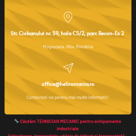
Str. Ciobanului nr. 59, hala C5/2, parc Recon-Ex 2 
Mogoșoaia, Ilfov, România
office@heliromania.ro
Contactați-ne pentru mai multe informatii! 
 Căutăm TEHNICIAN MECANIC pentru echipamente 
industriale 
(stivuitoare, transpalete, utilaje de ridicat și transportat) - 