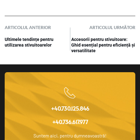
ARTICOLUL ANTERIOR
ARTICOLUL URMĂTOR
Ultimele tendințe pentru
Accesorii pentru stivuitoare:
utilizarea stivuitoarelor
Ghid esențial pentru eficiență și
versatilitate
+40.730.125.846
+40.736.617.977
Suntem aici, pentru dumneavoastră!