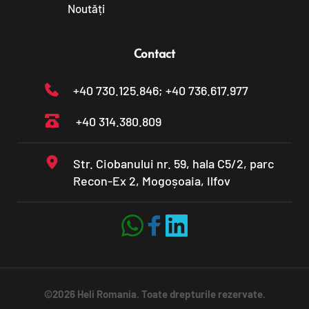
Noutăți
Contact
+40 730.125.846
; +40 736.617.977
+40 314.380.809
Str. Ciobanului nr. 59, hala C5/2, parc 
Recon-Ex 2, Mogoșoaia, Ilfov
©2026 Heli Romania. Toate drepturile rezervate.