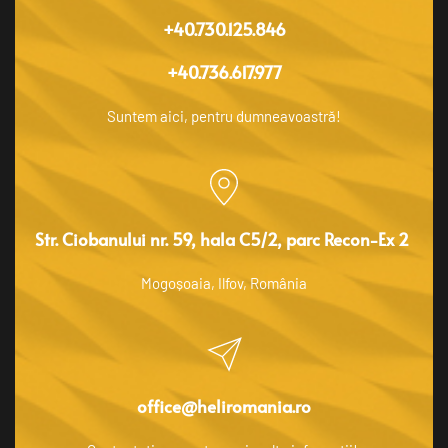
+40.730.125.846
+40.736.617.977
Suntem aici, pentru dumneavoastră!
Str. Ciobanului nr. 59, hala C5/2, parc Recon-Ex 2 
Mogoșoaia, Ilfov, România
office@heliromania.ro