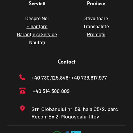
Servicii
Produse
Despre Noi
Stivuitoare
Finanțare
Transpalete
Garanție și Service
Promoții
Noutăți
Contact
+40 730.125.846
; +40 736.617.977
+40 314.380.809
Str. Ciobanului nr. 59, hala C5/2, parc 
Recon-Ex 2, Mogoșoaia, Ilfov