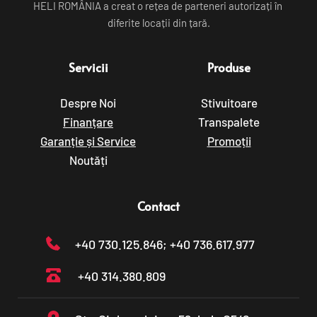
HELI ROMÂNIA a creat o rețea de parteneri autorizați în 
diferite locații din țară.
Servicii
Produse
Despre Noi
Stivuitoare
Finanțare
Transpalete
Garanție și Service
Promoții
Noutăți
Contact
+40 730.125.846
; +40 736.617.977
+40 314.380.809