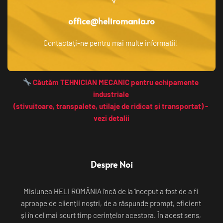
office@heliromania.ro
Contactați-ne pentru mai multe informatii! 
 Căutăm TEHNICIAN MECANIC pentru echipamente 
industriale 
(stivuitoare, transpalete, utilaje de ridicat și transportat) - 
vezi detalii
Despre Noi
Misiunea HELI ROMÂNIA încă de la început a fost de a fi 
aproape de clienții noștri, de a răspunde prompt, eficient 
și în cel mai scurt timp cerințelor acestora. În acest sens, 