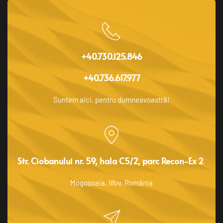
+40.730.125.846
+40.736.617.977
Suntem aici, pentru dumneavoastră!
Str. Ciobanului nr. 59, hala C5/2, parc Recon-Ex 2 
Mogoșoaia, Ilfov, România