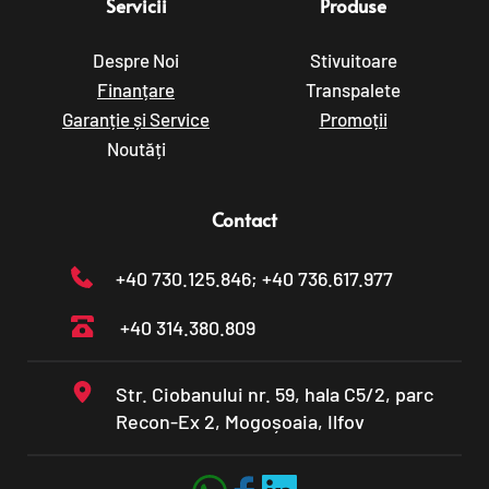
Servicii
Produse
Despre Noi
Stivuitoare
Finanțare
Transpalete
Garanție și Service
Promoții
Noutăți
Contact
+40 730.125.846
; +40 736.617.977
+40 314.380.809
Str. Ciobanului nr. 59, hala C5/2, parc 
Recon-Ex 2, Mogoșoaia, Ilfov