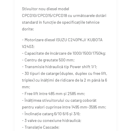
Stivuitor nou diesel model
CPCD10/CPCD15/CPCD18 cu următoarele dotări
standard în funcție de specificațiile tehnice
dorite:
- Motorizare diesel ISUZU C240PKJ/ KUBOTA
V2403;
- Capacitate de încărcare de 1000/1500/1750kg;
- Centru de greutate 500 mm;
- Transmisie hidraulică tip Power shift 1/1;
- 30 tipuri de catarge (duplex, duplex cu free lift,
triplex) cu înălțimi de ridicare de la 2 m până la 6
mm;
- Free lift între 485 mm și 2585 mm;
- Înălțimea stivuitorului cu catarg coborât
pentru valori cuprinse între 1495 mm-3595 mm;
- Înclinație catarg 6/10 6/6 și 3/6;
- 3 valve cu conexiune hidraulică;
- Translație Cascade;