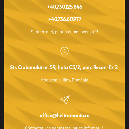
+40.730.125.846
+40.736.617.977
Suntem aici, pentru dumneavoastră!
Str. Ciobanului nr. 59, hala C5/2, parc Recon-Ex 2 
Mogoșoaia, Ilfov, România
office@heliromania.ro
Contactați-ne pentru mai multe informatii! 