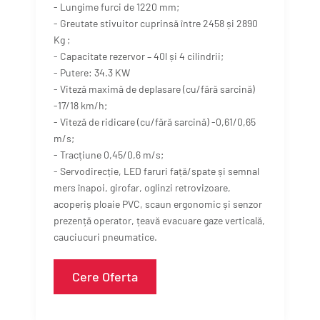
- Lungime furci de 1220 mm;
- Greutate stivuitor cuprinsă între 2458 și 2890
Kg ;
- Capacitate rezervor – 40l și 4 cilindrii;
- Putere: 34.3 KW
- Viteză maximă de deplasare (cu/fără sarcină)
-17/18 km/h;
- Viteză de ridicare (cu/fără sarcină) -0,61/0,65
m/s;
- Tracțiune 0,45/0,6 m/s;
- Servodirecție, LED faruri față/spate și semnal
mers înapoi, girofar, oglinzi retrovizoare,
acoperiș ploaie PVC, scaun ergonomic și senzor
prezență operator, țeavă evacuare gaze verticală,
cauciucuri pneumatice.
Cere Oferta