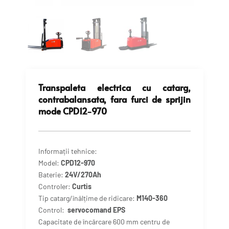
Transpaleta electrica cu catarg,
contrabalansata, fara furci de sprijin
mode CPD12-970
Informații tehnice:
Model:
CPD12-970
Baterie:
24V/270Ah
Controler:
Curtis
Tip catarg/înălțime de ridicare:
M140-360
Control:
servocomand EPS
Capacitate de încărcare 600 mm centru de