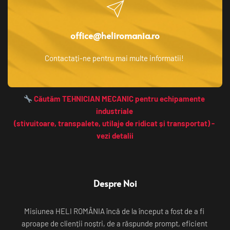
office@heliromania.ro
Contactați-ne pentru mai multe informatii! 
 Căutăm TEHNICIAN MECANIC pentru echipamente 
industriale 
(stivuitoare, transpalete, utilaje de ridicat și transportat) - 
vezi detalii
Despre Noi
Misiunea HELI ROMÂNIA încă de la început a fost de a fi 
aproape de clienții noștri, de a răspunde prompt, eficient 