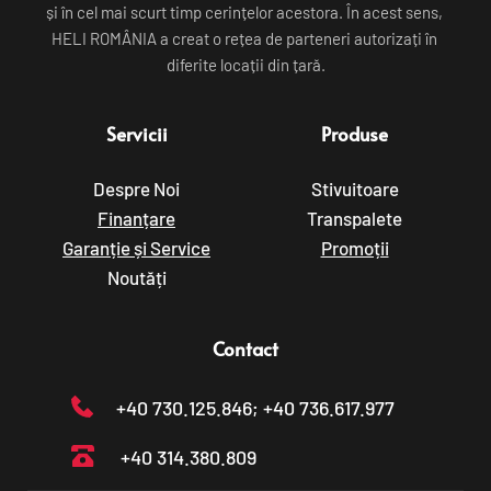
și în cel mai scurt timp cerințelor acestora. În acest sens, 
HELI ROMÂNIA a creat o rețea de parteneri autorizați în 
diferite locații din țară.
Servicii
Produse
Despre Noi
Stivuitoare
Finanțare
Transpalete
Garanție și Service
Promoții
Noutăți
Contact
+40 730.125.846
; +40 736.617.977
+40 314.380.809