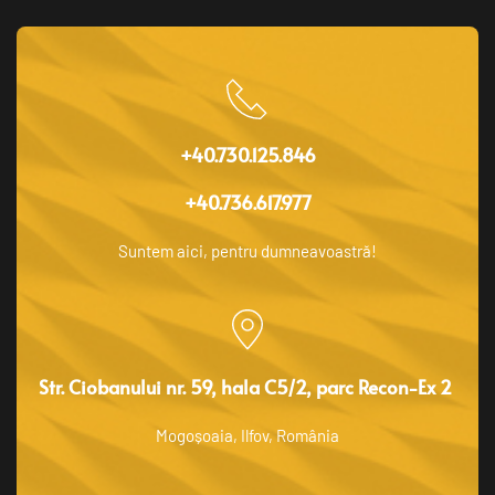
+40.730.125.846
+40.736.617.977
Suntem aici, pentru dumneavoastră!
Str. Ciobanului nr. 59, hala C5/2, parc Recon-Ex 2 
Mogoșoaia, Ilfov, România