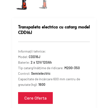
Transpaleta electrica cu catarg model
CDD16J
Informații tehnice:
Model:
CDD16J
Baterie:
2 x 12V/120Ah
Tip catarg/înălțime de ridicare:
M200-350
Control:
Semielectric
Capacitate de încărcare 600 mm centru de
greutate (kg):
1600
Cere Oferta