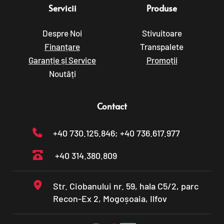
Servicii
Produse
Despre Noi
Stivuitoare
Finanțare
Transpalete
Garanție și Service
Promoții
Noutăți
Contact
+40 730.125.846
; +40 736.617.977
+40 314.380.809
Str. Ciobanului nr. 59, hala C5/2, parc 
Recon-Ex 2, Mogoșoaia, Ilfov