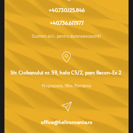
+40.730.125.846
+40.736.617.977
Suntem aici, pentru dumneavoastră!
Str. Ciobanului nr. 59, hala C5/2, parc Recon-Ex 2 
Mogoșoaia, Ilfov, România
office@heliromania.ro