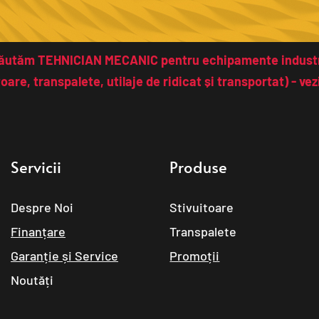
ăutăm TEHNICIAN MECANIC pentru echipamente industr
toare, transpalete, utilaje de ridicat și transportat) - vezi
Servicii
Produse
Despre Noi
Stivuitoare
Finanțare
Transpalete
Garanție și Service
Promoții
Noutăți