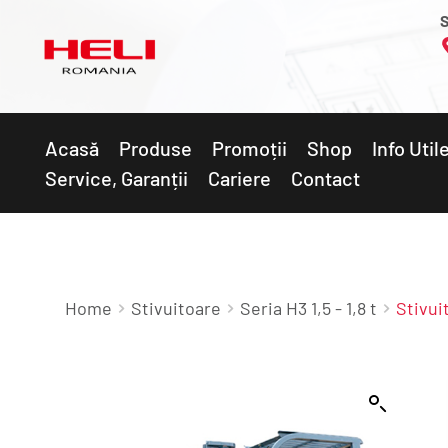
S
Acasă
Produse
Promoții
Shop
Info Util
Service, Garanții
Cariere
Contact
Home
Stivuitoare
Seria H3 1,5 - 1,8 t
Stivui