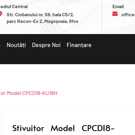
ediul Central
Email
Str. Ciobanului nr. 59, hala C5/2, 
office
parc Recon-Ex 2, Mogoșoaia, Ilfov
e
Noutăți
Despre Noi
Finanțare
tor Model CPCD18-KU18H
Stivuitor Model CPCD18-