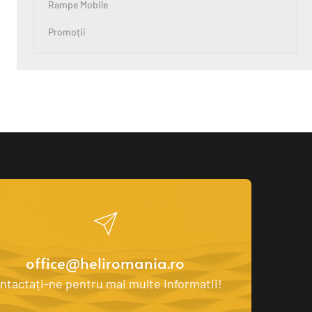
Rampe Mobile
Promoții
office@heliromania.ro
ntactați-ne pentru mai multe informatii! 