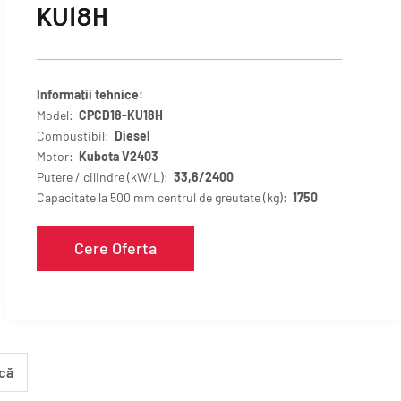
KU18H
Informații tehnice:
Model:
CPCD18-KU18H
Combustibil:
Diesel
Motor:
Kubota V2403
Putere / cilindre (kW/L):
33,6/2400
Capacitate la 500 mm centrul de greutate (kg):
1750
Cere Oferta
că