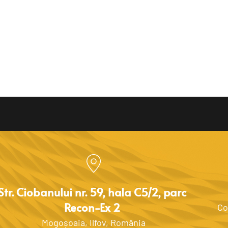
Str. Ciobanului nr. 59, hala C5/2, parc 
Recon-Ex 2 
Co
Mogoșoaia, Ilfov, România