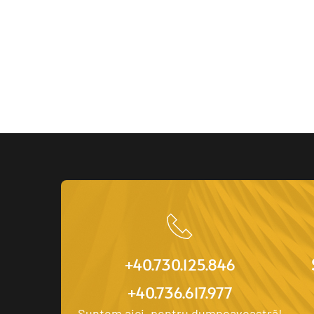
+40.730.125.846
+40.736.617.977
Suntem aici, pentru dumneavoastră!