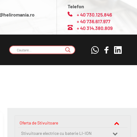
Telefon
@heliromania.ro
+ 40 730.125.846
+ 40 736.617.977
+ 40 314.380.809
Oferta de Stivuitoare
Stivuitoare electrice cu baterie LI-ION