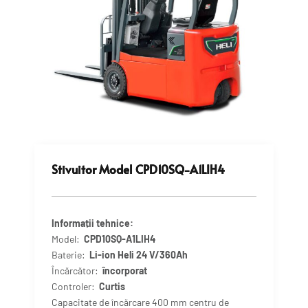
Stivuitor Model CPD10SQ-A1LIH4
Informații tehnice:
Model:
CPD10SQ-A1LIH4
Baterie:
Li-ion
Heli 24
V/360Ah
Încărcător:
încorporat
Controler:
Curtis
Capacitate de încărcare 400 mm centru de