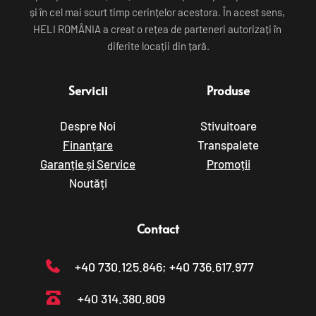
și în cel mai scurt timp cerințelor acestora. În acest sens, 
HELI ROMÂNIA a creat o rețea de parteneri autorizați în 
diferite locații din țară.
Servicii
Produse
Despre Noi
Stivuitoare
Finanțare
Transpalete
Garanție și Service
Promoții
Noutăți
Contact
+40 730.125.846
; +40 736.617.977
+40 314.380.809