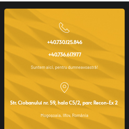
+40.730.125.846
+40.736.617.977
Suntem aici, pentru dumneavoastră!
Str. Ciobanului nr. 59, hala C5/2, parc Recon-Ex 2 
Mogoșoaia, Ilfov, România