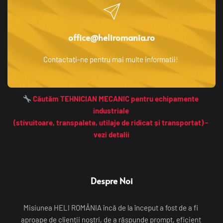
office@heliromania.ro
Contactați-ne pentru mai multe informatii! 
 Căutăm TEHNICIAN MECANIC pentru echipamente 
industriale 
(stivuitoare, transpalete, utilaje de ridicat și transportat) - 
vezi detalii
Despre Noi
Misiunea HELI ROMÂNIA încă de la început a fost de a fi 
aproape de clienții noștri, de a răspunde prompt, eficient 