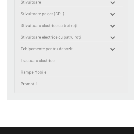
Stivuitoare
Stivuitoare pe gaz (GPL)
Stivuitoare electrice cu trei roți
Stivuitoare electrice cu patru roți
Echipamente pentru depozit
Tractoare electrice
Rampe Mobile
Promoții