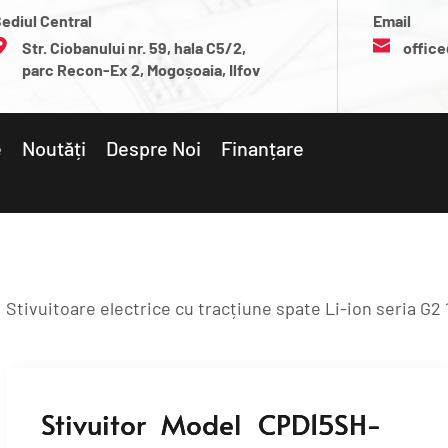
ediul Central
Email
Str. Ciobanului nr. 59, hala C5/2, 
office
parc Recon-Ex 2, Mogoșoaia, Ilfov
e
Noutăți
Despre Noi
Finanțare
Stivuitoare electrice cu tracțiune spate Li-ion seria G2 1,
Stivuitor Model CPD15SH-