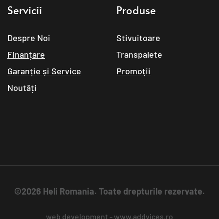
Servicii
Produse
Despre Noi
Stivuitoare
Finanțare
Transpalete
Garanție și Service
Promoții
Noutăți
©2026 Heli Romania. Toate drepturile rezervate.
web development
 - 
www.addvices.ro