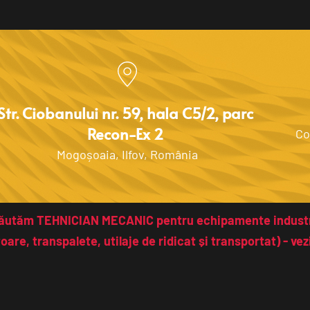
Str. Ciobanului nr. 59, hala C5/2, parc 
Recon-Ex 2 
Co
Mogoșoaia, Ilfov, România
ăutăm TEHNICIAN MECANIC pentru echipamente industr
toare, transpalete, utilaje de ridicat și transportat) - vezi