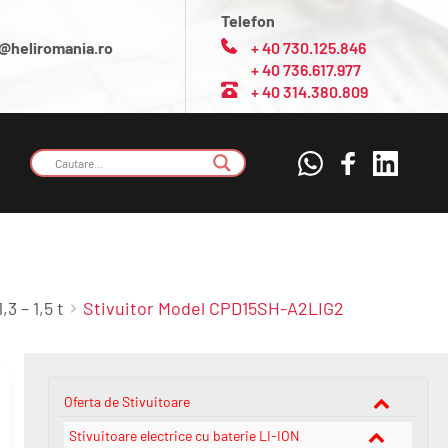
Telefon
@heliromania.ro
+ 40 730.125.846
+ 40 736.617.977
+ 40 314.380.809
3 – 1,5 t
Stivuitor Model CPD15SH-A2LIG2
Oferta de Stivuitoare
Stivuitoare electrice cu baterie LI-ION