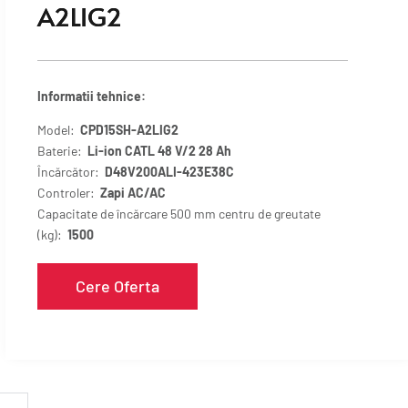
A2LIG2
Informatii tehnice:
Model:
CPD15SH-A2LIG2
Baterie:
Li-ion CATL
48
V/2
28
Ah
Încărcător:
D48V200ALI-423E38C
Controler:
Zapi AC/AC
Capacitate de încărcare 500 mm centru de greutate
(kg):
1500
Cere Oferta