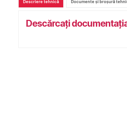
Descriere tehnică
Documente și broșură tehni
Descărcați documentația