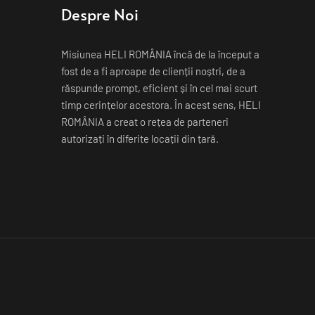
Despre Noi
Misiunea HELI ROMÂNIA încă de la început a 
fost de a fi aproape de clienții noștri, de a 
răspunde prompt, eficient și în cel mai scurt 
timp cerințelor acestora. În acest sens, HELI 
ROMÂNIA a creat o rețea de parteneri 
autorizați în diferite locații din țară.