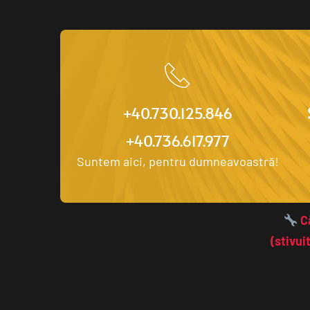
+40.730.125.846
+40.736.617.977
Suntem aici, pentru dumneavoastră!
 C
(stivui