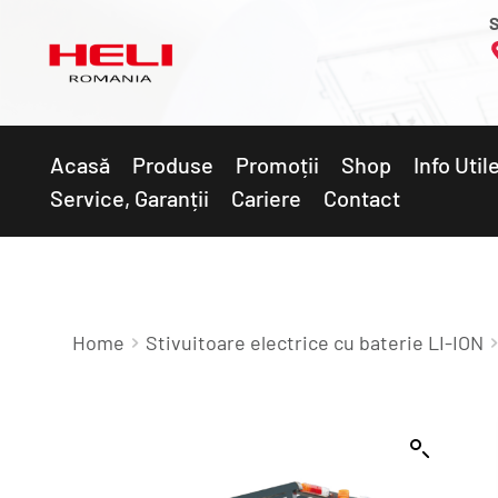
S
Acasă
Produse
Promoții
Shop
Info Util
Service, Garanții
Cariere
Contact
Home
Stivuitoare electrice cu baterie LI-ION