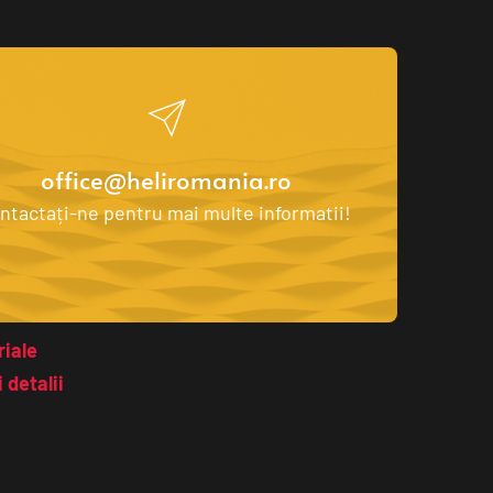
office@heliromania.ro
ntactați-ne pentru mai multe informatii! 
iale 
 detalii