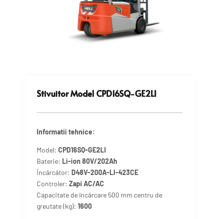
Stivuitor Model CPD16SQ-GE2LI
Informatii tehnice:
Model:
CPD16SQ-GE2LI
Baterie:
Li-ion 80V/202Ah
Încărcător:
D48V-200A-LI-423CE
Controler:
Zapi AC/AC
Capacitate de încărcare 500 mm centru de
greutate (kg):
1600