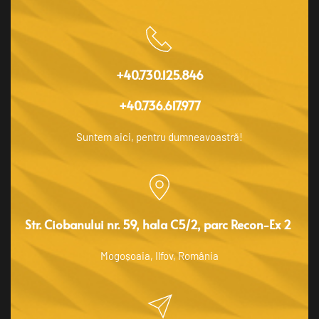
+40.730.125.846
+40.736.617.977
Suntem aici, pentru dumneavoastră!
Str. Ciobanului nr. 59, hala C5/2, parc Recon-Ex 2 
Mogoșoaia, Ilfov, România