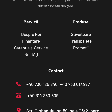
diferite locații din țară.
Servicii
Produse
Despre Noi
Stivuitoare
Finanțare
Transpalete
Garanție și Service
Promoții
Noutăți
Contact
+40 730.125.846
; +40 736.617.977
+40 314.380.809
Str. Ciobanului nr. 59, hala C5/2, parc 