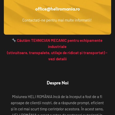
office@heliromania.ro
Contactați-ne pentru mai multe informatii! 
 Căutăm TEHNICIAN MECANIC pentru echipamente 
industriale 
(stivuitoare, transpalete, utilaje de ridicat și transportat) - 
vezi detalii
Despre Noi
Misiunea HELI ROMÂNIA încă de la început a fost de a fi 
aproape de clienții noștri, de a răspunde prompt, eficient 
și în cel mai scurt timp cerințelor acestora. În acest sens, 
HELI ROMÂNIA a creat o rețea de parteneri autorizați în 