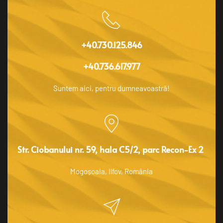
+40.730.125.846
+40.736.617.977
Suntem aici, pentru dumneavoastră!
Str. Ciobanului nr. 59, hala C5/2, parc Recon-Ex 2 
Mogoșoaia, Ilfov, România