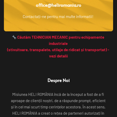
office@heliromania.ro
Contactați-ne pentru mai multe informatii! 
 Căutăm TEHNICIAN MECANIC pentru echipamente 
industriale 
(stivuitoare, transpalete, utilaje de ridicat și transportat) - 
vezi detalii
Despre Noi
Misiunea HELI ROMÂNIA încă de la început a fost de a fi 
aproape de clienții noștri, de a răspunde prompt, eficient 
și în cel mai scurt timp cerințelor acestora. În acest sens, 
HELI ROMÂNIA a creat o rețea de parteneri autorizați în 