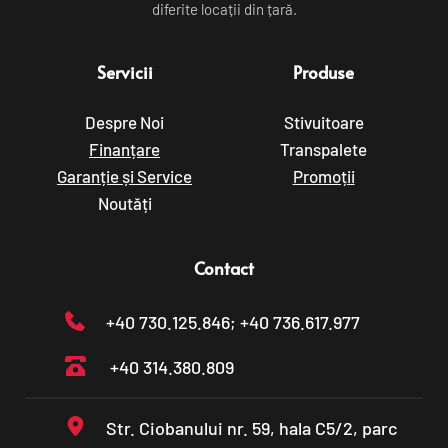
diferite locații din țară.
Servicii
Produse
Despre Noi
Stivuitoare
Finanțare
Transpalete
Garanție și Service
Promoții
Noutăți
Contact
+40 730.125.846
; +40 736.617.977
+40 314.380.809
Str. Ciobanului nr. 59, hala C5/2, parc 