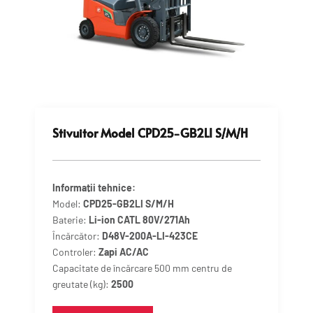
Stivuitor Model CPD25-GB2LI S/M/H
Informații tehnice:
Model:
CPD25-GB2LI S/M/H
Baterie:
Li-ion CATL 80V/271Ah
Încărcător:
D48V-200A-LI-423CE
Controler:
Zapi AC/AC
Capacitate de încărcare 500 mm centru de
greutate (kg):
2500