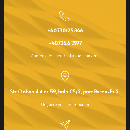
+40.730.125.846
+40.736.617.977
Suntem aici, pentru dumneavoastră!
Str. Ciobanului nr. 59, hala C5/2, parc Recon-Ex 2 
Mogoșoaia, Ilfov, România