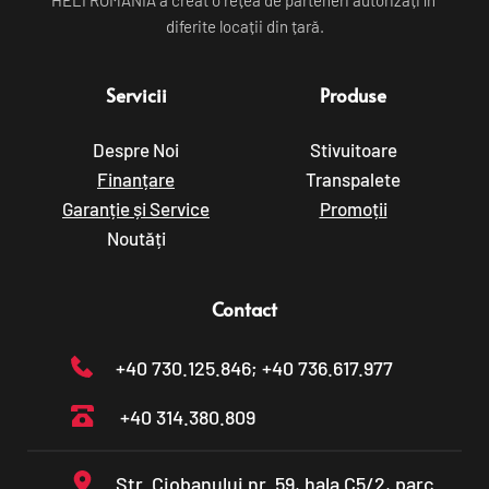
HELI ROMÂNIA a creat o rețea de parteneri autorizați în 
diferite locații din țară.
Servicii
Produse
Despre Noi
Stivuitoare
Finanțare
Transpalete
Garanție și Service
Promoții
Noutăți
Contact
+40 730.125.846
; +40 736.617.977
+40 314.380.809
Str. Ciobanului nr. 59, hala C5/2, parc 