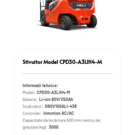
Stivuitor Model CPD30-A3LIH4-M
Informații tehnice:
Model:
CPD30-A3LIH4-M
Baterie:
Li-ion 80V/250Ah
Încărcător:
D80V100ALI-438
Controler:
Inmotion AC/AC
Capacitate de încărcare 500 mm centru de
greutate (kg):
3000