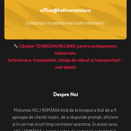
office@heliromania.ro
Contactați-ne pentru mai multe informatii! 
 Căutăm TEHNICIAN MECANIC pentru echipamente 
industriale 
(stivuitoare, transpalete, utilaje de ridicat și transportat) - 
vezi detalii
Despre Noi
Misiunea HELI ROMÂNIA încă de la început a fost de a fi 
aproape de clienții noștri, de a răspunde prompt, eficient 
și în cel mai scurt timp cerințelor acestora. În acest sens, 