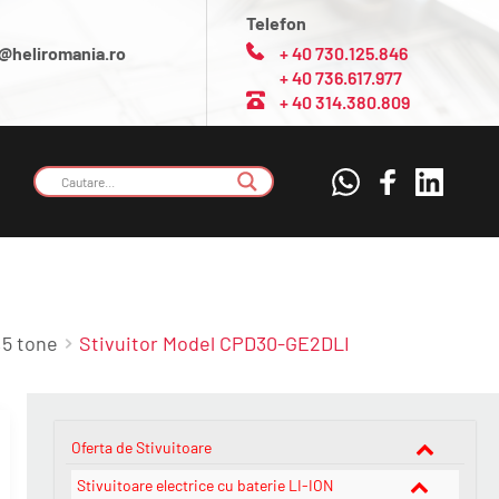
Telefon
@heliromania.ro
+ 40 730.125.846
+ 40 736.617.977
+ 40 314.380.809
,5 tone
Stivuitor Model CPD30-GE2DLI
Oferta de Stivuitoare
Stivuitoare electrice cu baterie LI-ION