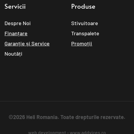
Servicii
Produse
Despre Noi
Stivuitoare
Finanțare
Transpalete
Garanție și Service
Promoții
Noutăți
©2026 Heli Romania. Toate drepturile rezervate.
web development
 - 
www.addvices.ro