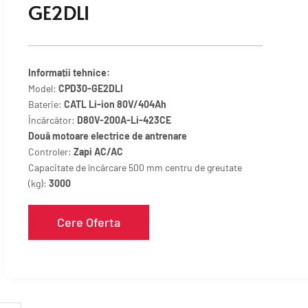
GE2DLI
Informații tehnice:
Model:
CPD30-GE2DLI
Baterie:
CATL Li-ion 80V/404Ah
Încărcător:
D80V-200A-Li-423CE
Două motoare electrice de antrenare
Controler:
Zapi AC/AC
Capacitate de încărcare 500 mm centru de greutate
(kg):
3000
Cere Oferta