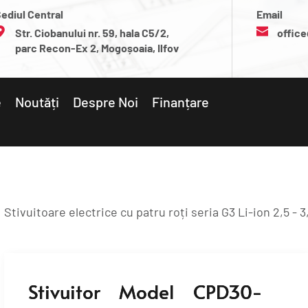
ediul Central
Email
Str. Ciobanului nr. 59, hala C5/2, 
office
parc Recon-Ex 2, Mogoșoaia, Ilfov
e
Noutăți
Despre Noi
Finanțare
Stivuitoare electrice cu patru roți seria G3 Li-ion 2,5 - 3
Stivuitor Model CPD30-