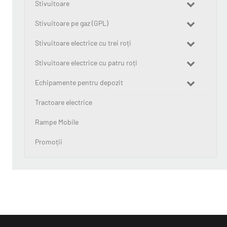
Stivuitoare
Stivuitoare pe gaz (GPL)
Stivuitoare electrice cu trei roți
Stivuitoare electrice cu patru roți
Echipamente pentru depozit
Tractoare electrice
Rampe Mobile
Promoții