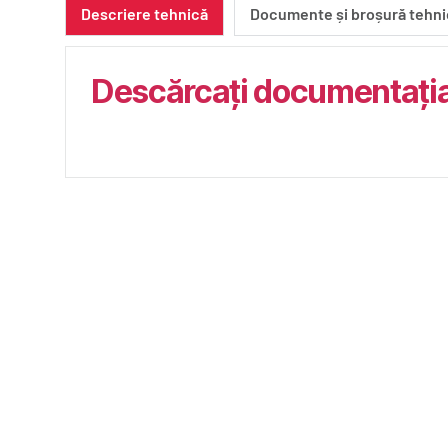
Descriere tehnică
Documente și broșură tehni
Descărcați documentația