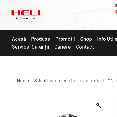
S
Acasă
Produse
Promoții
Shop
Info Util
Service, Garanții
Cariere
Contact
Home
Stivuitoare electrice cu baterie LI-ION