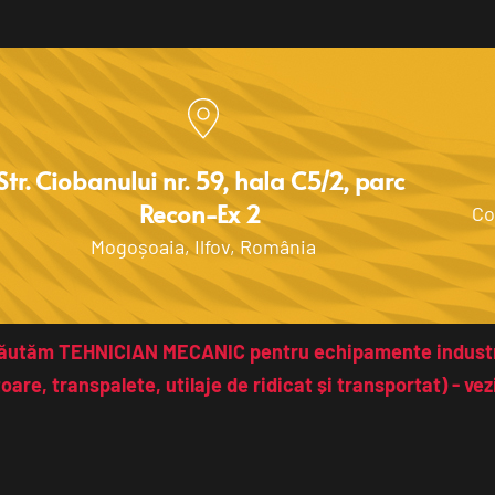
Str. Ciobanului nr. 59, hala C5/2, parc 
Recon-Ex 2 
Co
Mogoșoaia, Ilfov, România
ăutăm TEHNICIAN MECANIC pentru echipamente industr
toare, transpalete, utilaje de ridicat și transportat) - vezi