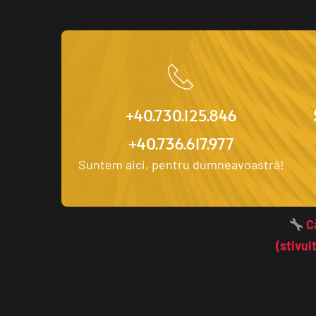
+40.730.125.846
+40.736.617.977
Suntem aici, pentru dumneavoastră!
 C
(stivui