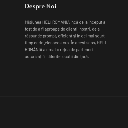
Despre Noi
Misiunea HELI ROMÂNIA încă de la început a 
fost de a fi aproape de clienții noștri, de a 
răspunde prompt, eficient și în cel mai scurt 
timp cerințelor acestora. În acest sens, HELI 
ROMÂNIA a creat o rețea de parteneri 
autorizați în diferite locații din țară.