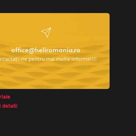
office@heliromania.ro
ntactați-ne pentru mai multe informatii! 
iale 
 detalii