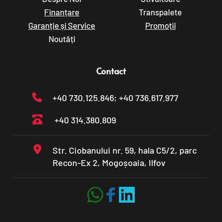
Finanțare
Transpalete
Garanție și Service
Promoții
Noutăți
Contact
+40 730.125.846
; +40 736.617.977
+40 314.380.809
Str. Ciobanului nr. 59, hala C5/2, parc 
Recon-Ex 2, Mogoșoaia, Ilfov