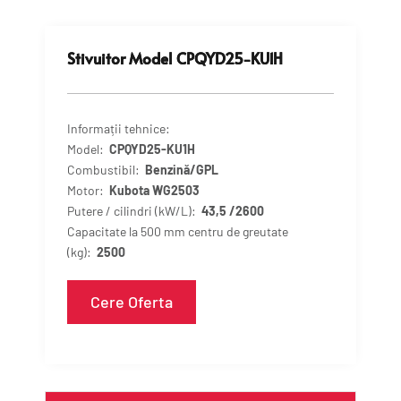
Stivuitor Model CPQYD25-KU1H
Informații tehnice:
Model:
CPQYD25-KU1H
Combustibil:
Benzină/GPL
Motor:
Kubota WG2503
Putere / cilindri (kW/L):
43,5
/2600
Capacitate la 500 mm centru de greutate
(kg):
2500
Cere Oferta